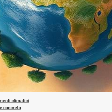
menti climatici
 e concreto