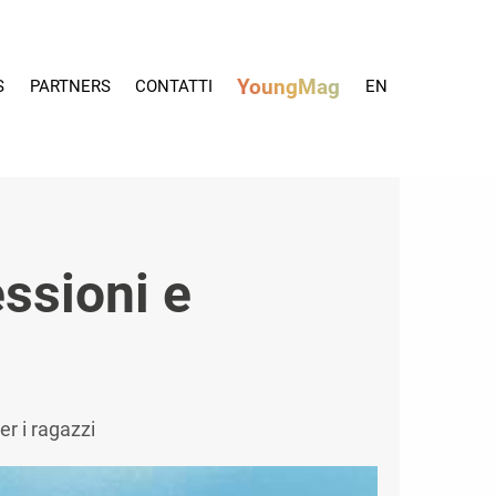
YoungMag
S
PARTNERS
CONTATTI
EN
essioni e
er i ragazzi