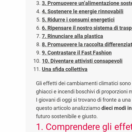
3. Promuovere un’alimentazione soste
4. Sostenere le energie rinnovabili
5. Ridurre i consumi energetici
6. Ripensare il nostro sistema di trasp
7. Rinunciare alla plastica
8. Promuovere la raccolta differenzia
9. Contrastare il Fast Fashion
10. Diventare attivisti consapevoli
Una sfida collettiva
Gli effetti dei cambiamenti climatici sono
ghiacci e incendi boschivi di proporzioni 
I giovani di oggi si trovano di fronte a u
questo articolo analizziamo
dieci modi in
futuro sostenibile e giusto.
1. Comprendere gli effe