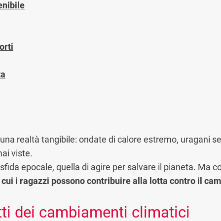
nibile
orti
ta
 una realtà tangibile: ondate di calore estremo, uragani 
mai viste.
na sfida epocale, quella di agire per salvare il pianeta. M
 cui i ragazzi possono contribuire alla lotta contro il c
tti dei cambiamenti climatici